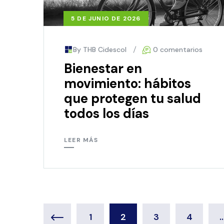
5 DE JUNIO DE 2026
By THB Cidescol
0 comentarios
Bienestar en
movimiento: hábitos
que protegen tu salud
todos los días
LEER MÁS
1
2
3
4